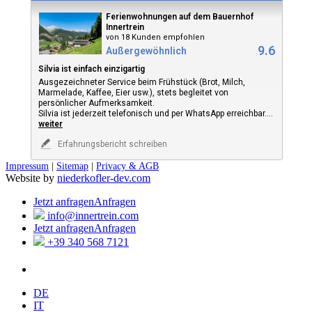
Ferienwohnungen auf dem Bauernhof
Innertrein
von 18 Kunden empfohlen
9.6
Außergewöhnlich
Silvia ist einfach einzigartig
Ausgezeichneter Service beim Frühstück (Brot, Milch,
Marmelade, Kaffee, Eier usw.), stets begleitet von
persönlicher Aufmerksamkeit.
Silvia ist jederzeit telefonisch und per WhatsApp erreichbar.
...
weiter
Erfahrungsbericht schreiben
Impressum
|
Sitemap
|
Privacy & AGB
Website by
niederkofler-dev.com
Jetzt anfragen
Anfragen
info@innertrein.com
Jetzt anfragen
Anfragen
+39 340 568 7121
DE
IT