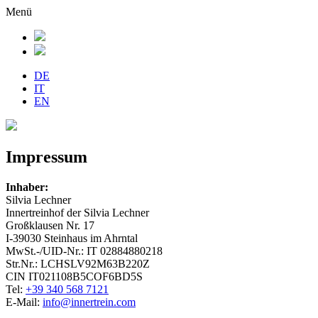
Menü
DE
IT
EN
Impressum
Inhaber:
Silvia Lechner
Innertreinhof der Silvia Lechner
Großklausen Nr. 17
I-39030 Steinhaus im Ahrntal
MwSt.-/UID-Nr.: IT 02884880218
Str.Nr.: LCHSLV92M63B220Z
CIN IT021108B5COF6BD5S
Tel:
+39 340 568 7121
E-Mail:
info@innertrein.com