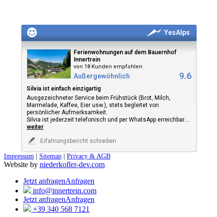
YesAlps
Ferienwohnungen auf dem Bauernhof
Innertrein
von 18 Kunden empfohlen
9.6
Außergewöhnlich
Silvia ist einfach einzigartig
Ausgezeichneter Service beim Frühstück (Brot, Milch,
Marmelade, Kaffee, Eier usw.), stets begleitet von
persönlicher Aufmerksamkeit.
Silvia ist jederzeit telefonisch und per WhatsApp erreichbar.
...
weiter
Erfahrungsbericht schreiben
Impressum
|
Sitemap
|
Privacy & AGB
Website by
niederkofler-dev.com
Jetzt anfragen
Anfragen
info@innertrein.com
Jetzt anfragen
Anfragen
+39 340 568 7121