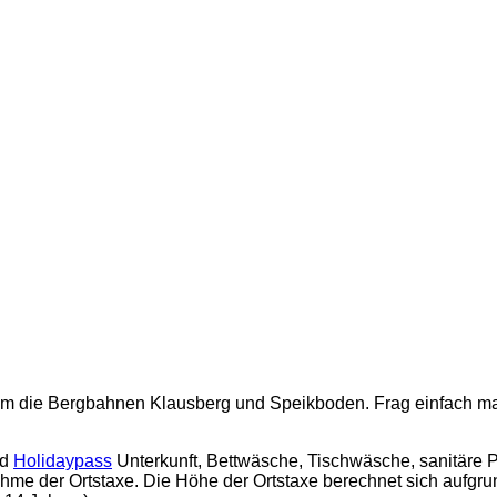
nd um die Bergbahnen Klausberg und Speikboden. Frag einfach ma
nd
Holidaypass
Unterkunft, Bettwäsche, Tischwäsche, sanitäre P
me der Ortstaxe. Die Höhe der Ortstaxe berechnet sich aufgru