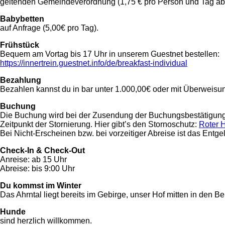
geltenden Gemeindeverordnung (1,75 € pro Person und Tag ab
Babybetten
auf Anfrage (5,00€ pro Tag).
Frühstück
Bequem am Vortag bis 17 Uhr in unserem Guestnet bestellen:
https://innertrein.guestnet.info/de/breakfast-individual
Bezahlung
Bezahlen kannst du in bar unter 1.000,00€ oder mit Überweisu
Buchung
Die Buchung wird bei der Zusendung der Buchungsbestätigung ve
Zeitpunkt der Stornierung. Hier gibt’s den Stornoschutz:
Roter 
Bei Nicht-Erscheinen bzw. bei vorzeitiger Abreise ist das Entg
Check-In & Check-Out
Anreise: ab 15 Uhr
Abreise: bis 9:00 Uhr
Du kommst im Winter
Das Ahrntal liegt bereits im Gebirge, unser Hof mitten in den 
Hunde
sind herzlich willkommen.