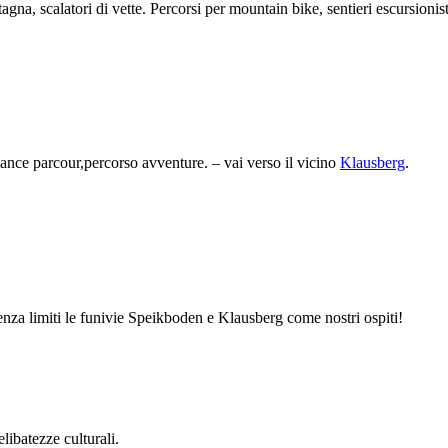
tagna, scalatori di vette. Percorsi per mountain bike, sentieri escursionis
ance parcour,percorso avventure. – vai verso il vicino
Klausberg
.
enza limiti le funivie Speikboden e Klausberg come nostri ospiti!
elibatezze culturali.