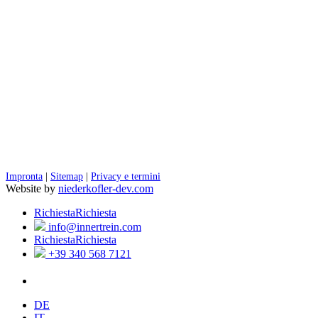
Impronta
|
Sitemap
|
Privacy e termini
Website by
niederkofler-dev.com
Richiesta
Richiesta
info@innertrein.com
Richiesta
Richiesta
+39 340 568 7121
DE
IT