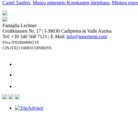
Castel Taufers
,
Museo minerario Kornkasten Steinhaus
,
Miniera esposi
Famiglia Lechner
Großklausen Nr. 17 | I-39030 Cadipietra in Valle Aurina
Tel: +39 340 568 7121 | E-Mail:
info@innertrein.com
P.Iva IT02884880218
CIN IT021108B5COF6BD5S