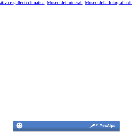
tiva e galleria climatica
,
Museo dei minerali
,
Museo della fotografia d
YesAlps